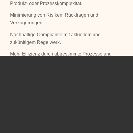
Produkt- oder Prozesskomplexität.
Minimierung von Risiken, Rückfragen und
Verzögerungen.
Nachhaltige Compliance mit aktuellem und
zukünftigem Regelwerk.
Mehr Effizienz durch abgestimmte Prozesse und
smarte Priorisierung.
Ich bringe nicht nur technisches und regulatorisches
Fachwissen mit, sondern auch strategisches Denken
und Erfahrung aus der Praxis. Gemeinsam
entwickeln wir eine RA/QM-Strategie, die nicht nur
den Anforderungen genügt – sondern Ihr
Unternehmen stärkt und zukunftssicher macht.